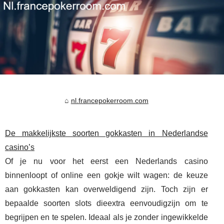
nl.francepokerroom.com
De makkelijkste soorten gokkasten in Nederlandse
casino’s
Of je nu voor het eerst een Nederlands casino
binnenloopt of online een gokje wilt wagen: de keuze
aan gokkasten kan overweldigend zijn. Toch zijn er
bepaalde soorten slots dieextra eenvoudigzijn om te
begrijpen en te spelen. Ideaal als je zonder ingewikkelde