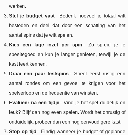
werken.
Stel je budget vast
– Bedenk hoeveel je totaal wilt
besteden en deel dat door een schatting van het
aantal spins dat je wilt spelen.
Kies een lage inzet per spin
– Zo spreid je je
speeltegoed en kun je langer genieten, terwijl je de
kast leert kennen.
Draai een paar testspins
– Speel eerst rustig een
aantal rondes om een gevoel te krijgen voor het
spelverloop en de frequentie van winsten.
Evalueer na een tijdje
– Vind je het spel duidelijk en
leuk? Blijf dan nog even spelen. Wordt het onrustig of
onduidelijk, probeer dan een nog eenvoudigere kast.
Stop op tijd
– Eindig wanneer je budget of geplande