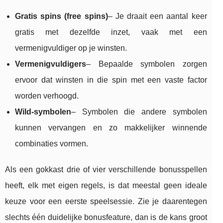
Gratis spins (free spins)
– Je draait een aantal keer
gratis met dezelfde inzet, vaak met een
vermenigvuldiger op je winsten.
Vermenigvuldigers
– Bepaalde symbolen zorgen
ervoor dat winsten in die spin met een vaste factor
worden verhoogd.
Wild-symbolen
– Symbolen die andere symbolen
kunnen vervangen en zo makkelijker winnende
combinaties vormen.
Als een gokkast drie of vier verschillende bonusspellen
heeft, elk met eigen regels, is dat meestal geen ideale
keuze voor een eerste speelsessie. Zie je daarentegen
slechts één duidelijke bonusfeature, dan is de kans groot