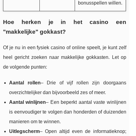
bonusspellen willen.
Hoe herken je in het casino een
"makkelijke" gokkast?
Of je nu in een fysiek casino of online speelt, je kunt zelf
heel gericht zoeken naar makkelijke gokkasten. Let op
de volgende punten:
Aantal rollen
– Drie of vijf rollen zijn doorgaans
overzichtelijker dan bijvoorbeeld zes of meer.
Aantal winlijnen
– Een beperkt aantal vaste winlijnen
is eenvoudiger te volgen dan honderden of duizenden
manieren om te winnen.
Uitlegscherm
– Open altijd even de informatieknop;