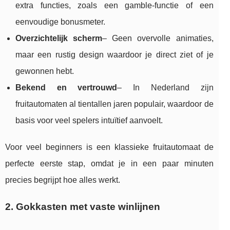
extra functies, zoals een gamble-functie of een
eenvoudige bonusmeter.
Overzichtelijk scherm
– Geen overvolle animaties,
maar een rustig design waardoor je direct ziet of je
gewonnen hebt.
Bekend en vertrouwd
– In Nederland zijn
fruitautomaten al tientallen jaren populair, waardoor de
basis voor veel spelers intuïtief aanvoelt.
Voor veel beginners is een klassieke fruitautomaat de
perfecte eerste stap, omdat je in een paar minuten
precies begrijpt hoe alles werkt.
2. Gokkasten met vaste winlijnen