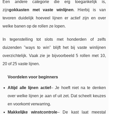
Een andere categorie die erg toegankelijk is,
zijn
gokkasten met vaste winlijnen
. Hierbij is van
tevoren duidelijk hoeveel lijnen er actief zijn en over
welke banen op de rollen ze lopen.
In tegenstelling tot slots met honderden of zelfs
duizenden "ways to win" blijft het bij vaste winlijnen
overzichtelijk. Vaak zie je bijvoorbeeld 5 rollen met 10,
20 of 25 vaste lijnen.
Voordelen voor beginners
Altijd alle lijnen actief
– Je hoeft niet na te denken
over welke lijnen je aan of uit zet. Dat scheelt keuzes
en voorkomt verwarring.
Makkelijke winstcontrole
– De kast laat meestal