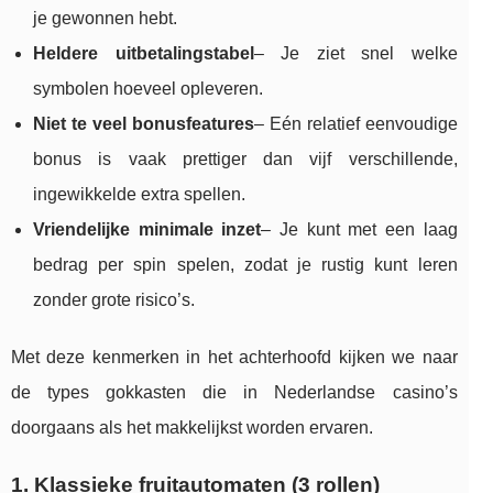
je gewonnen hebt.
Heldere uitbetalingstabel
– Je ziet snel welke
symbolen hoeveel opleveren.
Niet te veel bonusfeatures
– Eén relatief eenvoudige
bonus is vaak prettiger dan vijf verschillende,
ingewikkelde extra spellen.
Vriendelijke minimale inzet
– Je kunt met een laag
bedrag per spin spelen, zodat je rustig kunt leren
zonder grote risico’s.
Met deze kenmerken in het achterhoofd kijken we naar
de types gokkasten die in Nederlandse casino’s
doorgaans als het makkelijkst worden ervaren.
1. Klassieke fruitautomaten (3 rollen)